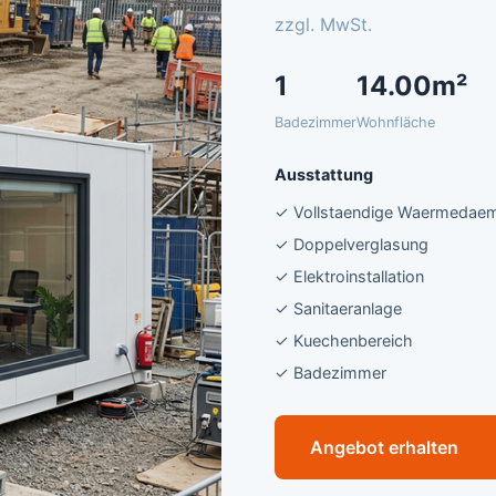
zzgl. MwSt.
1
14.00m²
Badezimmer
Wohnfläche
Ausstattung
✓ Vollstaendige Waermeda
✓ Doppelverglasung
✓ Elektroinstallation
✓ Sanitaeranlage
✓ Kuechenbereich
✓ Badezimmer
Angebot erhalten