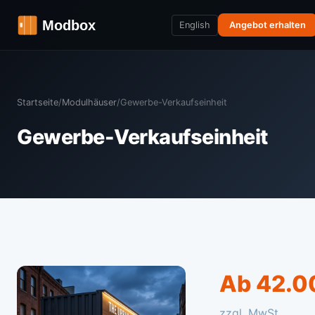
English
Angebot erhalten
Startseite
/
Modulhäuser
/
Gewerbe-Verkaufseinheit
Gewerbe-Verkaufseinheit
Ab 42.0
zzgl. MwSt.