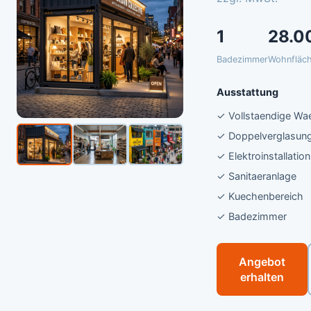
1
28.0
Badezimmer
Wohnfläc
Ausstattung
✓ Vollstaendige 
✓ Doppelverglasun
✓ Elektroinstallation
✓ Sanitaeranlage
✓ Kuechenbereich
✓ Badezimmer
Angebot
erhalten