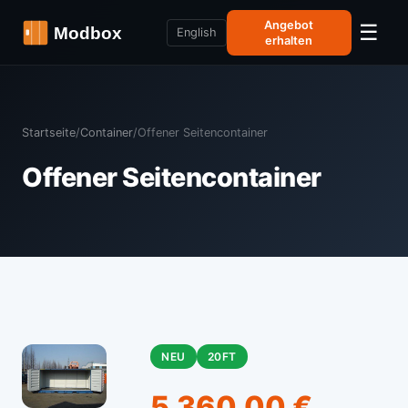
Angebot
☰
English
erhalten
Startseite
/
Container
/
Offener Seitencontainer
Offener Seitencontainer
NEU
20FT
5.360,00 €