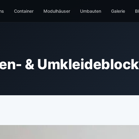
ns
Container
Modulhäuser
Umbauten
Galerie
B
ten- & Umkleideblock