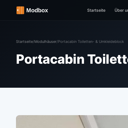
Startseite
Über u
Startseite
/
Modulhäuser
/
Portacabin Toiletten- & Umkleideblock
Portacabin Toilet