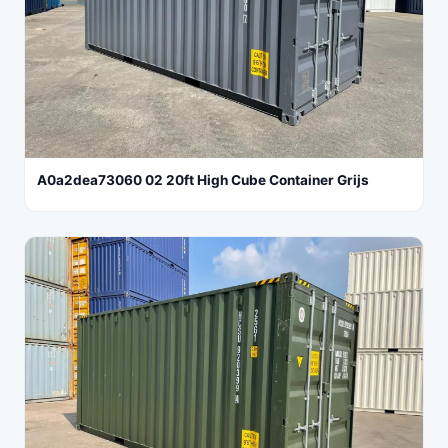
A0a2dea73060 02 20ft High Cube Container Grijs