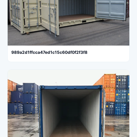
989a2d1ffcca47ed1c15c60df0f2f3f8