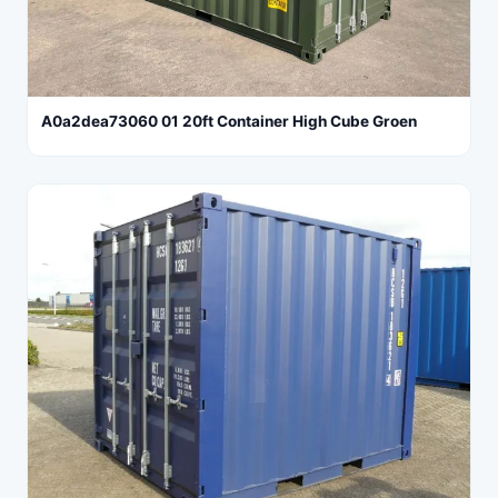
A0a2dea73060 01 20ft Container High Cube Groen