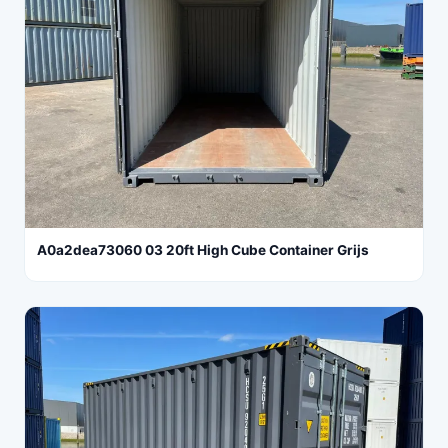
A0a2dea73060 03 20ft High Cube Container Grijs