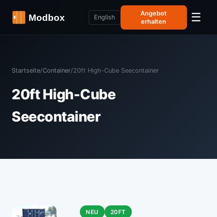
Angebot
☰
English
erhalten
Startseite
/
Container
/
20ft High-Cube Seecontainer
20ft High-Cube
Seecontainer
NEU
20FT