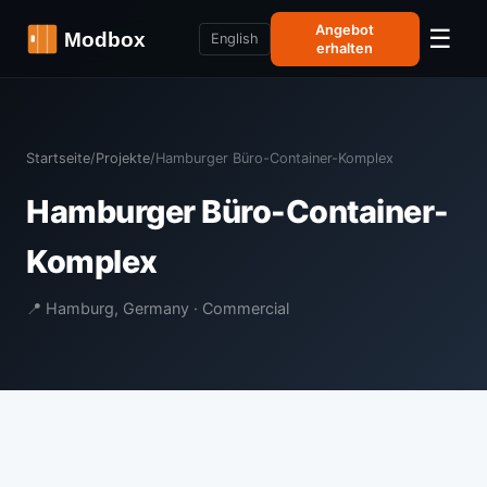
Angebot
☰
English
erhalten
Startseite
/
Projekte
/
Hamburger Büro-Container-Komplex
Hamburger Büro-Container-
Komplex
📍 Hamburg, Germany · Commercial