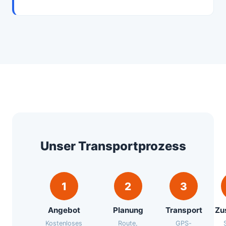
Unser Transportprozess
1
2
3
Angebot
Planung
Transport
Zu
Kostenloses
Route,
GPS-