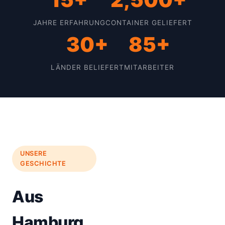
JAHRE ERFAHRUNG
CONTAINER GELIEFERT
30+
85+
LÄNDER BELIEFERT
MITARBEITER
UNSERE
GESCHICHTE
Aus
Hamburg