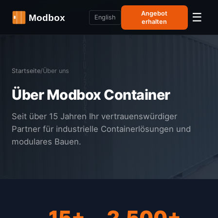
Angebot
☰
English
erhalten
Startseite
/
Über uns
Über Modbox Container
Seit über 15 Jahren Ihr vertrauenswürdiger
Partner für industrielle Containerlösungen und
modulares Bauen.
15+
2,500+